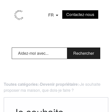
Contactez-nous
FR
Rechercher
Toutes catégories
​>​
Devenir propriétaire
​>​ Je souhaite
proposer ma maison, que dois-je faire ?
Je souhaite