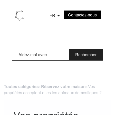
Contactez-nous
FR
Rechercher
Toutes catégories
​>​
Réservez votre maison
​>​ Vos
propriétés acceptent-elles les animaux domestiques ?
Vos propriétés